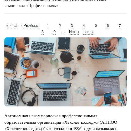
чемпионата «Профессионалы».
Первая
« First
←
‹ Previous
Page
1
Page
2
Page
3
Page
4
Текущая
5
Page
6
Page
7
Нумерация
страница
страница
Page
8
Page
9
…
Следующая
Next ›
Последняя
Last »
страниц
страница
страница
Изображение
Автономная некоммерческая профессиональная
образовательная организация «Хекслет колледж» (АНПОО
«Хекслет колледж») была создана в 1996 году и называлась