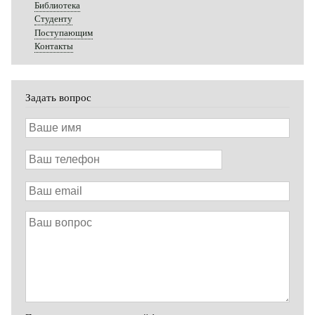
Библиотека
Студенту
Поступающим
Контакты
Задать вопрос
Ваше
имя
Ваш
телефон
Ваш
email
Ваш
вопрос