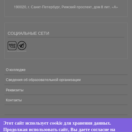
190020, г. Санкт-Петербург, Рижский проспект, дом 8 лит. «А»
СОЦИАЛЬНЫЕ СЕТИ
О колледже
МЕНЮ
В
Сведения об образовательной организации
ПОДВАЛЕ
Реквизиты
Контакты
Этот сайт использует cookie для хранения данных.
2024 © АНПОО «Хекслет колледж». Все права защищены.
Продолжая использовать сайт, Вы даете согласие на