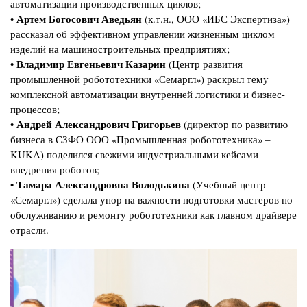
автоматизации производственных циклов;
Артем Богосович Аведьян
•
(к.т.н., ООО «ИБС Экспертиза»)
рассказал об эффективном управлении жизненным циклом
изделий на машиностроительных предприятиях;
Владимир Евгеньевич Казарин
•
(Центр развития
промышленной робототехники «Семаргл») раскрыл тему
комплексной автоматизации внутренней логистики и бизнес-
процессов;
Андрей Александрович Григорьев
•
(директор по развитию
бизнеса в СЗФО ООО «Промышленная робототехника» –
KUKA) поделился свежими индустриальными кейсами
внедрения роботов;
Тамара Александровна Володькина
•
(Учебный центр
«Семаргл») сделала упор на важности подготовки мастеров по
обслуживанию и ремонту робототехники как главном драйвере
отрасли.
Изображение