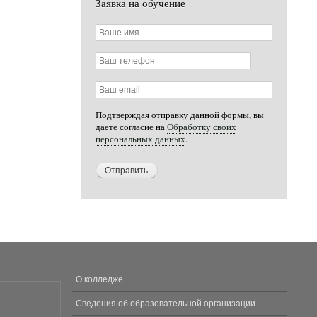
Заявка на обучение
Ваше
имя
Ваш
телефон
Ваш
email
Подтверждая отправку данной формы, вы
даете согласие на
Обработку своих
персональных данных
.
О колледже
МЕНЮ
В
Сведения об образовательной организации
ПОДВАЛЕ