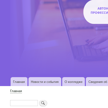
Главная
Новости и события
О колледже
Сведения об 
Основная
навигация
Главная
Строка
навигации
Поиск