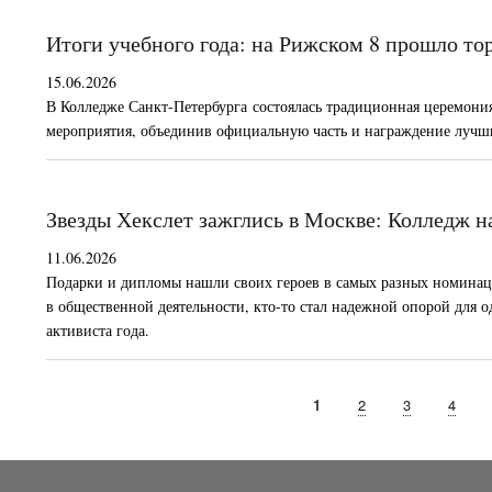
Итоги учебного года: на Рижском 8 прошло т
15.06.2026
В Колледже Санкт-Петербурга состоялась традиционная церемония
мероприятия, объединив официальную часть и награждение лучши
Звезды Хекслет зажглись в Москве: Колледж н
11.06.2026
Подарки и дипломы нашли своих героев в самых разных номинаци
в общественной деятельности, кто-то стал надежной опорой для од
активиста года.
Текущая
1
Page
2
Page
3
Page
4
Нумерация
страница
страниц