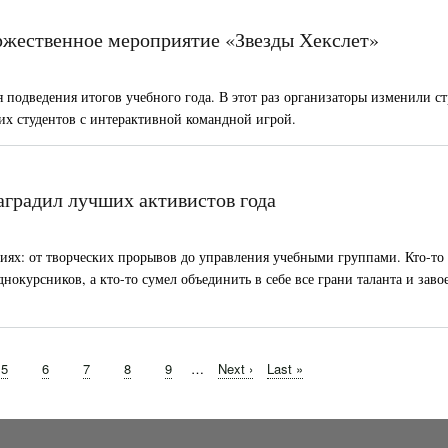
оржественное мероприятие «Звезды Хекслет»
 подведения итогов учебного года. В этот раз организаторы изменили с
х студентов с интерактивной командной игрой.
аградил лучших активистов года
ях: от творческих прорывов до управления учебными группами. Кто-то 
нокурсников, а кто-то сумел объединить в себе все грани таланта и заво
Page
5
Page
6
Page
7
Page
8
Page
9
…
Следующая
Next ›
Последняя
Last »
страница
страница