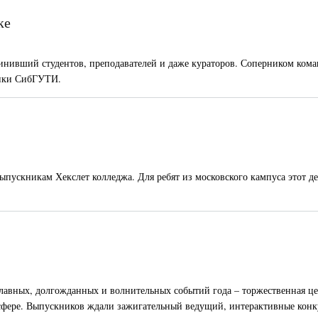
ке
инивший студентов, преподавателей и даже кураторов. Соперником ком
тики СибГУТИ.
ускникам Хекслет колледжа. Для ребят из московского кампуса этот де
 главных, долгожданных и волнительных событий года – торжественная ц
сфере. Выпускников ждали зажигательный ведущий, интерактивные конк