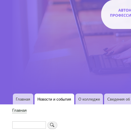
Главная
Новости и события
О колледже
Сведения об 
Основная
навигация
Главная
Строка
навигации
Поиск