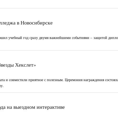
лледжа в Новосибирске
ершил учебный год сразу двумя важнейшими событиями – защитой дипл
Звезды Хекслет»
ата и совместили приятное с полезным. Церемония награждения состояла
ну.
ода на выездном интерактиве