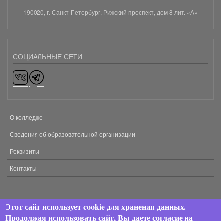
190020, г. Санкт-Петербург, Рижский проспект, дом 8 лит. «А»
СОЦИАЛЬНЫЕ СЕТИ
О колледже
МЕНЮ
В
Сведения об образовательной организации
ПОДВАЛЕ
Реквизиты
Контакты
Этот сайт использует cookie для хранения данных.
2024 © АНПОО «Хекслет колледж». Все права защищены.
Продолжая использовать сайт, Вы даете согласие на