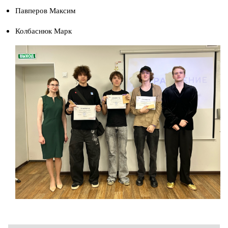
Павперов Максим
Колбаснюк Марк
Изображение