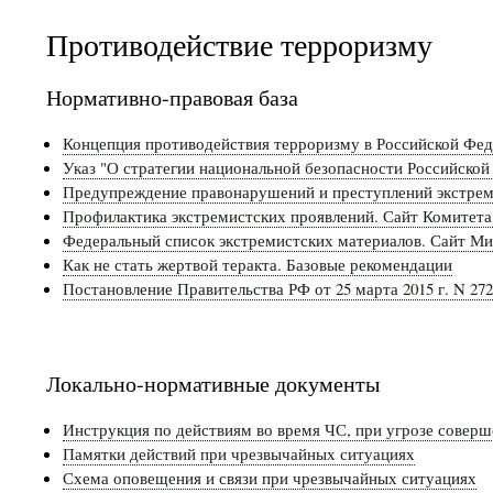
Противодействие терроризму
Нормативно-правовая база
Файл
Концепция противодействия терроризму в Российской Фе
для
Файл
Указ "О стратегии национальной безопасности Российской
подписи
для
Файл
Предупреждение правонарушений и преступлений экстреми
подписи
для
Профилактика экстремистских проявлений. Сайт Комитета
подписи
Федеральный список экстремистских материалов. Сайт М
Файл
Как не стать жертвой теракта. Базовые рекомендации
для
Файл
Постановление Правительства РФ от 25 марта 2015 г. N 2
подписи
для
подписи
Локально-нормативные документы
Файл
Инструкция по действиям во время ЧС, при угрозе соверш
для
Файл
Памятки действий при чрезвычайных ситуациях
подписи
для
Файл
Схема оповещения и связи при чрезвычайных ситуациях