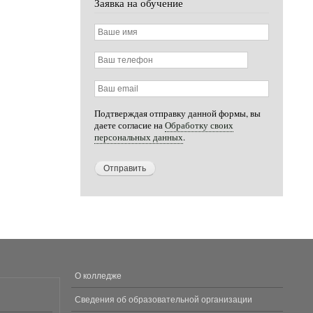
Заявка на обучение
Ваше
имя
Ваш
телефон
Ваш
email
Подтверждая отправку данной формы, вы
даете согласие на
Обработку своих
персональных данных
.
О колледже
МЕНЮ
В
Сведения об образовательной организации
ПОДВАЛЕ