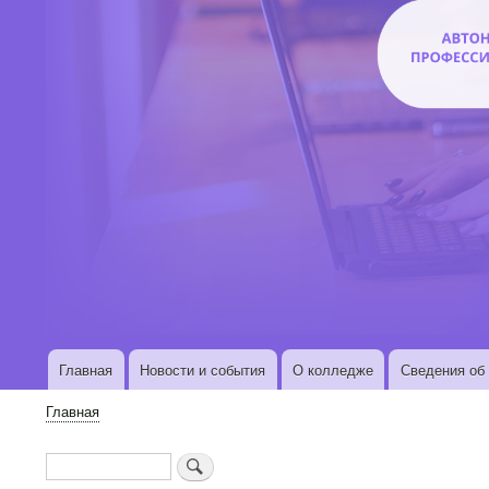
Главная
Новости и события
О колледже
Сведения об 
Основная
навигация
Главная
Строка
навигации
Поиск