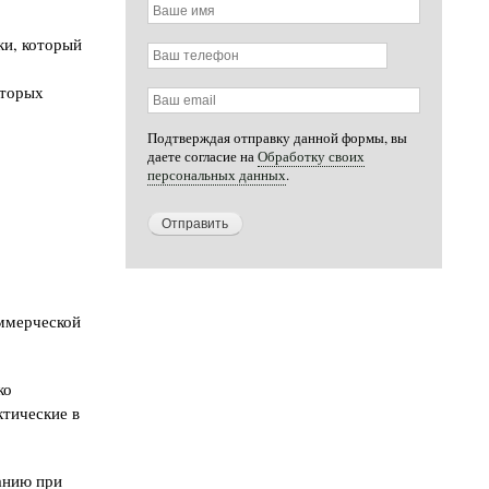
Ваше
имя
ки, который
Ваш
телефон
оторых
Ваш
email
Подтверждая отправку данной формы, вы
даете согласие на
Обработку своих
персональных данных
.
оммерческой
ко
ктические в
анию при