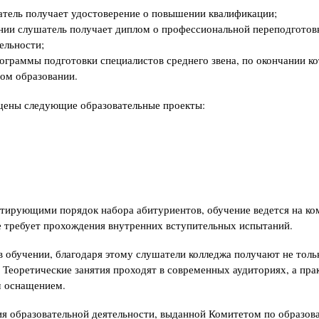
тель получает удостоверение о повышении квалификации;
ии слушатель получает диплом о профессиональной переподготов
ельности;
ограммы подготовки специалистов среднего звена, по окончании к
ом образовании.
ущены следующие образовательные проекты:
нтирующими порядок набора абитуриентов, обучение ведется на к
е требует прохождения внутренних вступительных испытаний.
 обучении, благодаря этому слушатели колледжа получают не толь
. Теоретические занятия проходят в современных аудиториях, а пра
м оснащением.
ния образовательной деятельности, выданной Комитетом по образов