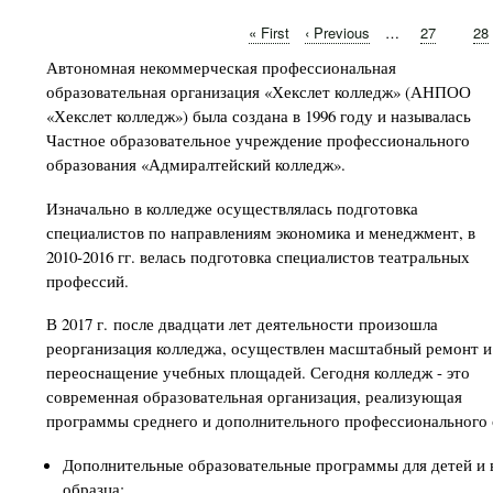
Первая
« First
←
‹ Previous
…
Page
27
Pa
28
Нумерация
страница
Автономная некоммерческая профессиональная
страниц
образовательная организация «Хекслет колледж» (АНПОО
«Хекслет колледж») была создана в 1996 году и называлась
Частное образовательное учреждение профессионального
образования «Адмиралтейский колледж».
Изначально в колледже осуществлялась подготовка
специалистов по направлениям экономика и менеджмент, в
2010-2016 гг. велась подготовка специалистов театральных
профессий.
В 2017 г. после двадцати лет деятельности произошла
реорганизация колледжа, осуществлен масштабный ремонт и
переоснащение учебных площадей. Сегодня колледж - это
современная образовательная организация, реализующая
программы среднего и дополнительного профессионального 
Дополнительные образовательные программы для детей и 
образца;