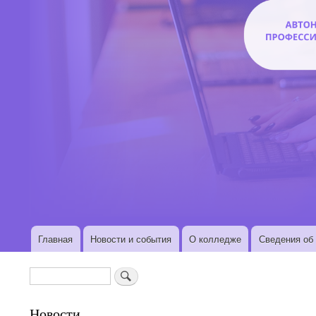
Главная
Новости и события
О колледже
Сведения об 
Основная
навигация
Поиск
Новости