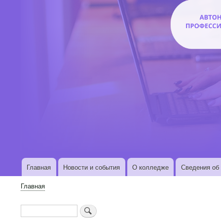
Главная
Новости и события
О колледже
Сведения об 
Основная
навигация
Главная
Строка
навигации
Поиск