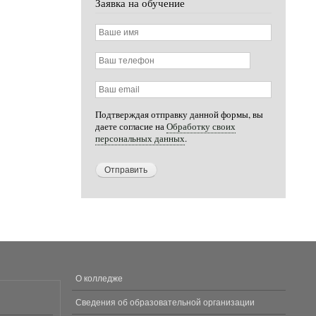
Заявка на обучение
Ваше
имя
Ваш
телефон
Ваш
email
Подтверждая отправку данной формы, вы
даете согласие на
Обработку своих
персональных данных
.
О колледже
МЕНЮ
В
Сведения об образовательной организации
ПОДВАЛЕ