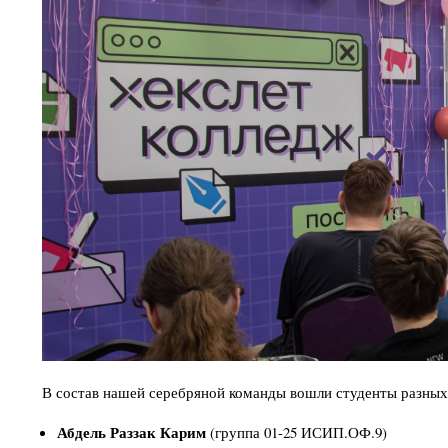
В состав нашей серебряной команды вошли студенты разных 
Абдель Раззак Карим
(группа 01-25 ИСИП.ОФ.9)