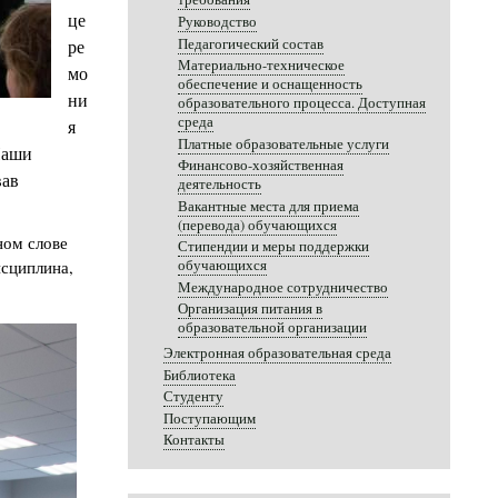
це
Руководство
Педагогический состав
ре
Материально-техническое
мо
обеспечение и оснащенность
ни
образовательного процесса. Доступная
среда
я
Платные образовательные услуги
Наши
Финансово-хозяйственная
вав
деятельность
Вакантные места для приема
(перевода) обучающихся
ном слове
Стипендии и меры поддержки
исциплина,
обучающихся
Международное сотрудничество
Организация питания в
образовательной организации
Электронная образовательная среда
Библиотека
Студенту
Поступающим
Контакты