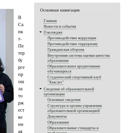
Основная навигация
В
Главная
Са
Новости и события
нк
О колледже
Противодействие коррупции
т-
Противодействие терроризму
Пе
Гражданская оборона
тер
Внутренняя система оценки качества
бу
образования
Образовательное кредитование
рге
обучающихся
пр
Студенческий спортивный клуб
ош
"Хекслет"
ла
Сведения об образовательной
организации
то
Основные сведения
рж
Структура и органы управления
ест
образовательной организацией
Документы
ве
Образование
нн
Образовательные стандарты и
ая
требования