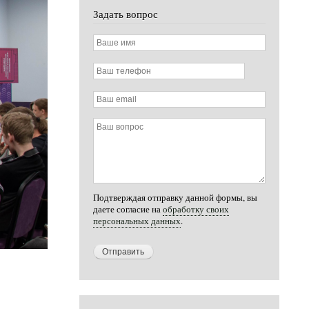
Задать вопрос
Ваше
имя
Ваш
телефон
Ваш
email
Ваш
вопрос
Подтверждая отправку данной формы, вы
даете согласие на
обработку своих
персональных данных
.