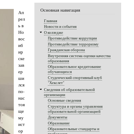
Основная навигация
Ап
рел
Главная
ь в
Новости и события
Но
О колледже
вос
Противодействие коррупции
Противодействие терроризму
иб
Гражданская оборона
ир
Внутренняя система оценки качества
ске
образования
зав
Образовательное кредитование
ер
обучающихся
Студенческий спортивный клуб
ши
"Хекслет"
лся
Сведения об образовательной
по-
организации
нас
Основные сведения
тоя
Структура и органы управления
ще
образовательной организацией
му
Документы
Образование
ист
Образовательные стандарты и
ор
требования