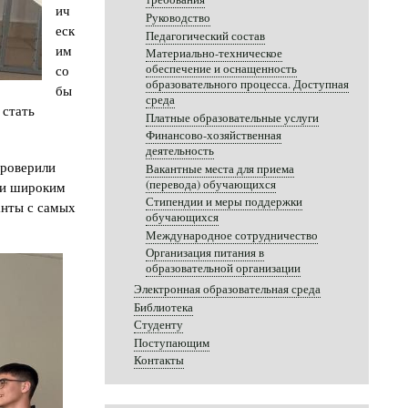
ич
Руководство
еск
Педагогический состав
им
Материально-техническое
со
обеспечение и оснащенность
образовательного процесса. Доступная
бы
среда
 стать
Платные образовательные услуги
Финансово-хозяйственная
деятельность
проверили
Вакантные места для приема
(перевода) обучающихся
 и широким
Стипендии и меры поддержки
анты с самых
обучающихся
Международное сотрудничество
Организация питания в
образовательной организации
Электронная образовательная среда
Библиотека
Студенту
Поступающим
Контакты