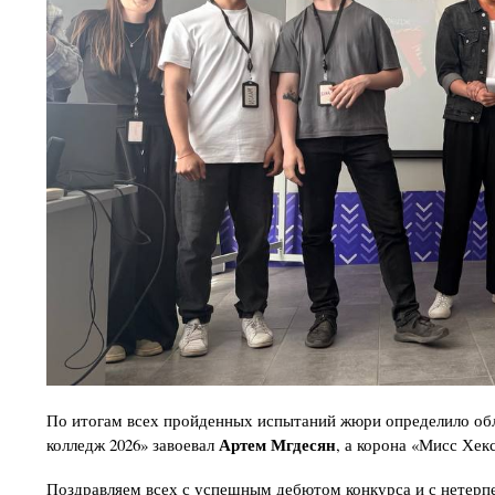
По итогам всех пройденных испытаний жюри определило обла
Артем Мгдесян
колледж 2026» завоевал
, а корона «Мисс Хек
Поздравляем всех с успешным дебютом конкурса и с нетерп