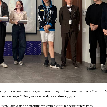
дателей заветных титулов этого года. Почетное звание «Мистер Х
Арине Чимэддорж
слет колледж 2026» досталась
.
ением ждем продолжения этой традиции в следующем году.