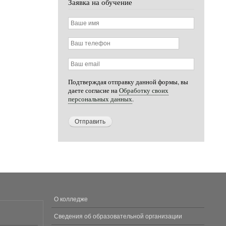
Заявка на обучение
Ваше
имя
Ваш
телефон
Ваш
email
Подтверждая отправку данной формы, вы
даете согласие на
Обработку своих
персональных данных
.
О колледже
МЕНЮ
В
Сведения об образовательной организации
ПОДВАЛЕ