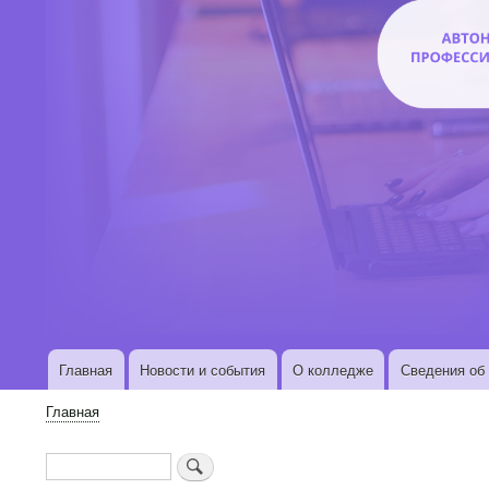
Главная
Новости и события
О колледже
Сведения об 
Основная
навигация
Главная
Строка
навигации
Поиск