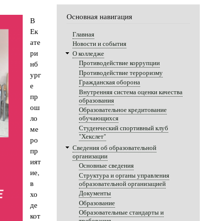
Основная навигация
В
Ек
Главная
ате
Новости и события
ри
О колледже
нб
Противодействие коррупции
Противодействие терроризму
ург
Гражданская оборона
е
Внутренняя система оценки качества
пр
образования
ош
Образовательное кредитование
ло
обучающихся
Студенческий спортивный клуб
ме
"Хекслет"
ро
Сведения об образовательной
пр
организации
ият
Основные сведения
ие,
Структура и органы управления
в
образовательной организацией
хо
Документы
Образование
де
Образовательные стандарты и
кот
требования