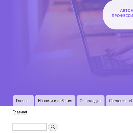
Главная
Новости и события
О колледже
Сведения об 
Основная
навигация
Главная
Строка
навигации
Поиск