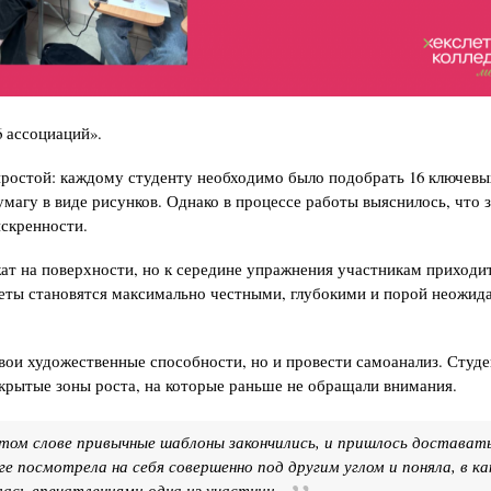
6 ассоциаций».
простой: каждому студенту необходимо было подобрать 16 ключевы
магу в виде рисунков. Однако в процессе работы выяснилось, что з
искренности.
ат на поверхности, но к середине упражнения участникам приходи
веты становятся максимально честными, глубокими и порой неожид
вои художественные способности, но и провести самоанализ. Студ
крытые зоны роста, на которые раньше не обращали внимания.
ятом слове привычные шаблоны закончились, и пришлось доставать
ге посмотрела на себя совершенно под другим углом и поняла, в ка
лась впечатлениями одна из участниц.