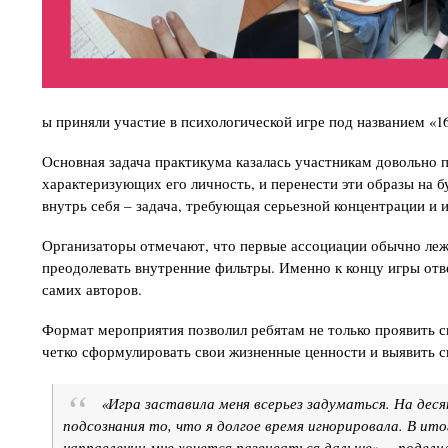
ы приняли участие в психологической игре под названием «1
Основная задача практикума казалась участникам довольно 
характеризующих его личность, и перенести эти образы на бу
внутрь себя – задача, требующая серьезной концентрации и 
Организаторы отмечают, что первые ассоциации обычно леж
преодолевать внутренние фильтры. Именно к концу игры от
самих авторов.
Формат мероприятия позволил ребятам не только проявить с
четко сформулировать свои жизненные ценности и выявить с
«Игра заставила меня всерьез задуматься. На дес
подсознания то, что я долгое время игнорировала. В ито
направлении мне хочется развиваться дальше», – подели