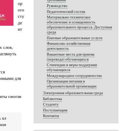
ор
Руководство
ого
Педагогический состав
сту
Материально-техническое
де
обеспечение и оснащенность
образовательного процесса. Доступная
нт
среда
Платные образовательные услуги
Финансово-хозяйственная
х слов,
деятельность
аглянуть
Вакантные места для приема
(перевода) обучающихся
Стипендии и меры поддержки
обучающихся
тся
Международное сотрудничество
анными для
Организация питания в
образовательной организации
Электронная образовательная среда
енты смогли
Библиотека
Студенту
Поступающим
Контакты
 из
ком