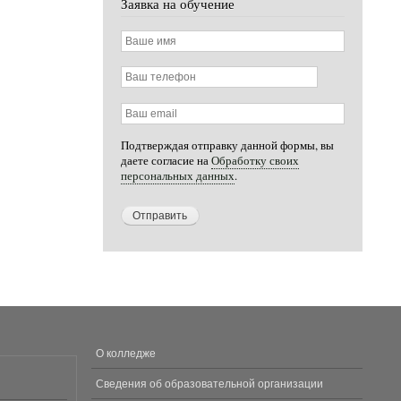
Заявка на обучение
Ваше
имя
Ваш
телефон
Ваш
email
Подтверждая отправку данной формы, вы
даете согласие на
Обработку своих
персональных данных
.
О колледже
МЕНЮ
В
Сведения об образовательной организации
ПОДВАЛЕ