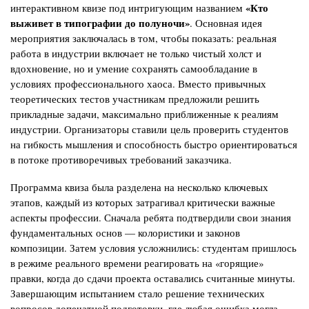
«Кто
интерактивном квизе под интригующим названием
выживет в типографии до полуночи»
. Основная идея
мероприятия заключалась в том, чтобы показать: реальная
работа в индустрии включает не только чистый холст и
вдохновение, но и умение сохранять самообладание в
условиях профессионального хаоса. Вместо привычных
теоретических тестов участникам предложили решить
прикладные задачи, максимально приближенные к реалиям
индустрии. Организаторы ставили цель проверить студентов
на гибкость мышления и способность быстро ориентироваться
в потоке противоречивых требований заказчика.
Программа квиза была разделена на несколько ключевых
этапов, каждый из которых затрагивал критически важные
аспекты профессии. Сначала ребята подтвердили свои знания
фундаментальных основ — колористики и законов
композиции. Затем условия усложнились: студентам пришлось
в режиме реального времени реагировать на «горящие»
правки, когда до сдачи проекта оставались считанные минуты.
Завершающим испытанием стало решение технических
вопросов допечатной подготовки, где любая ошибка могла