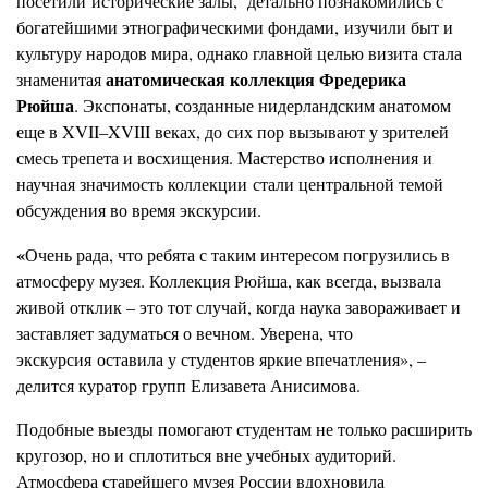
посетили исторические залы, детально познакомились с
богатейшими этнографическими фондами, изучили быт и
культуру народов мира, однако главной целью визита стала
анатомическая коллекция Фредерика
знаменитая
Рюйша
. Экспонаты, созданные нидерландским анатомом
еще в XVII–XVIII веках, до сих пор вызывают у зрителей
смесь трепета и восхищения. Мастерство исполнения и
научная значимость коллекции стали центральной темой
обсуждения во время экскурсии.
«
Очень рада, что ребята с таким интересом погрузились в
атмосферу музея. Коллекция Рюйша, как всегда, вызвала
живой отклик – это тот случай, когда наука завораживает и
заставляет задуматься о вечном. Уверена, что
экскурсия оставила у студентов яркие впечатления», –
делится куратор групп Елизавета Анисимова.
Подобные выезды помогают студентам не только расширить
кругозор, но и сплотиться вне учебных аудиторий.
Атмосфера старейшего музея России вдохновила