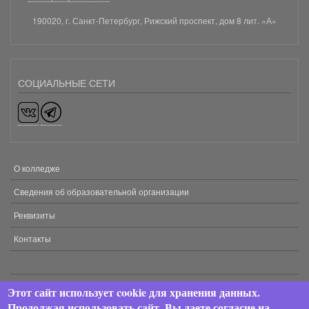
190020, г. Санкт-Петербург, Рижский проспект, дом 8 лит. «А»
СОЦИАЛЬНЫЕ СЕТИ
О колледже
МЕНЮ
В
Сведения об образовательной организации
ПОДВАЛЕ
Реквизиты
Контакты
Этот сайт использует cookie для хранения данных.
2024 © АНПОО «Хекслет колледж». Все права защищены.
Продолжая использовать сайт, Вы даете согласие на