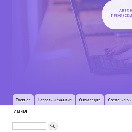
Главная
Новости и события
О колледже
Сведения об 
Основная
навигация
Главная
Строка
навигации
Поиск