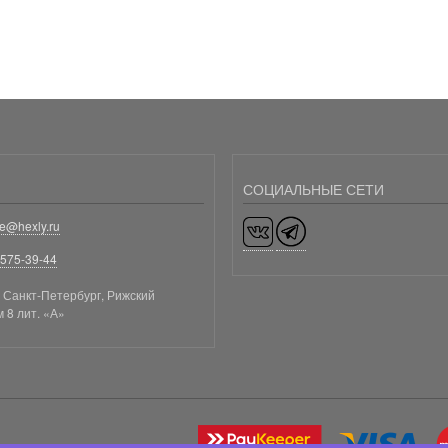
СОЦИАЛЬНЫЕ СЕТИ
ge@hexly.ru
)575-39-44
. Санкт-Петербург, Рижский
м 8 лит. «А»
Изображение