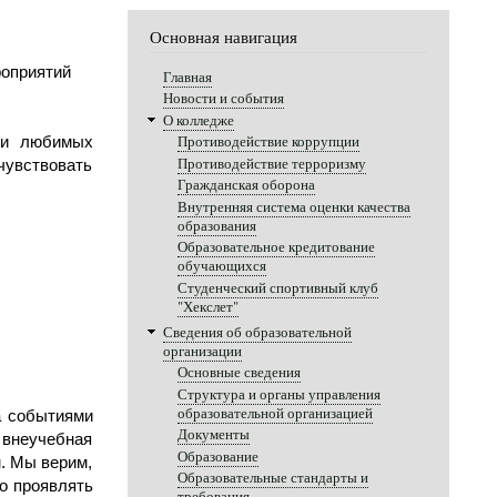
Основная навигация
оприятий 
Главная
Новости и события
О колледже
Противодействие коррупции
ли любимых 
Противодействие терроризму
увствовать 
Гражданская оборона
Внутренняя система оценки качества
образования
Образовательное кредитование
обучающихся
Студенческий спортивный клуб
"Хекслет"
Сведения об образовательной
организации
Основные сведения
Структура и органы управления
образовательной организацией
 событиями 
Документы
внеучебная 
Образование
 Мы верим, 
Образовательные стандарты и
о проявлять 
требования